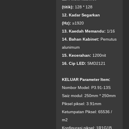
(titik):
128 * 128
1
2. Kadar Segarkan
(Hz):
≥1920
13. Kaedah Memandu:
1/16
14. Bahan Kabinet:
Pemutus
alunimum
15. Kecerahan:
1200nit
16. Cip LED:
SMD2121
KELUAR
Parameter Item:
Nombor Model: P3.91-13S
Saiz modul: 250mm * 250mm
Piksel piksel: 3.91mm
Ketumpatan Piksel: 65536 /
m2
Konfigurasi piksel: 1R1G1B