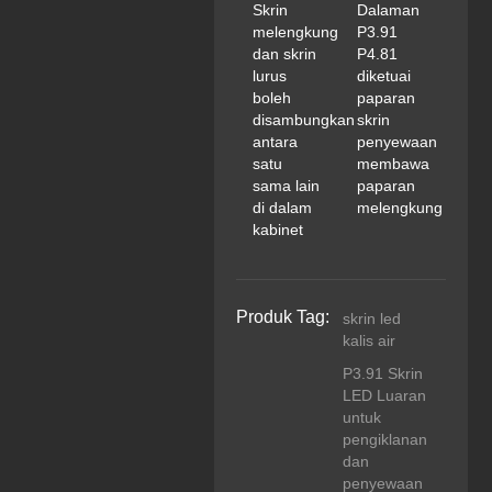
Skrin
Dalaman
melengkung
P3.91
dan skrin
P4.81
lurus
diketuai
boleh
paparan
disambungkan
skrin
antara
penyewaan
satu
membawa
sama lain
paparan
di dalam
melengkung
kabinet
Produk Tag:
skrin led
kalis air
P3.91 Skrin
LED Luaran
untuk
pengiklanan
dan
penyewaan