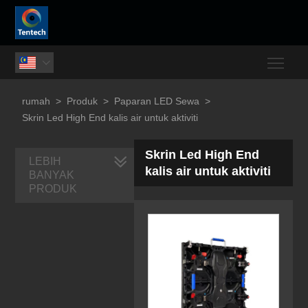
Togg

rumah
>
Produk
>
Paparan LED Sewa
>
Skrin Led High End kalis air untuk aktiviti
Skrin Led High End
LEBIH
kalis air untuk aktiviti
BANYAK
PRODUK