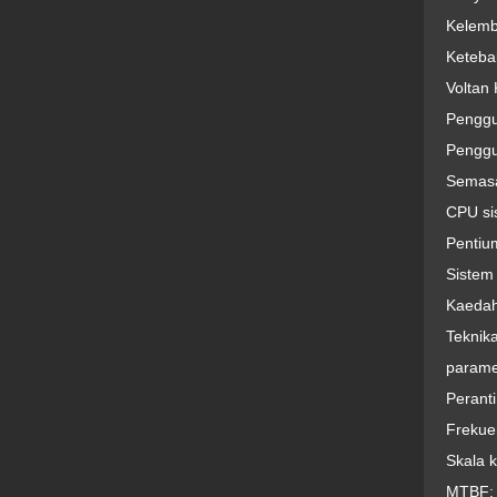
Kelemb
Keteba
Voltan
Penggu
Penggu
Semasa
CPU si
Pentiu
Sistem
Kaedah
Teknik
parame
Perant
Frekue
Skala 
MTBF: 