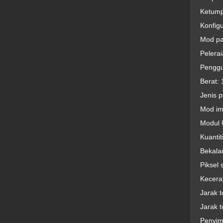
Ketump
Konfig
Mod pa
Pelerai
Penggu
Berat: 
Jenis 
Mod im
Modul 
Kuantit
Bekala
Piksel 
Kecera
Jarak 
Jarak t
Penyi