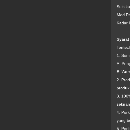
Suis k
Mod Pa
Kadar K
Syarat
Tentec
1. Sem
A: Pen
B: War
2. Pro
produk
3. 100%
sekiran
4. Per
yang b
5. Per