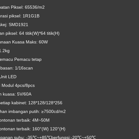
atan Piksel: 65536/m2
urasi piksel: 1R1G1B
kej: SMD1921
an piksel: 64 titik(W)*64 titik(H)
naan Kuasa Maks: 60W
1.2kg
pemacu Pemacu tetap
basan: 1/16scan
Unit LED
i Modul 4pcs/8pcs
n kuasa: 5V/60A
setiap kabinet: 128*128/128*256
han imbangan putih: ≥7500cd/m2
tontonan terbaik: 4M~50M
ontonan terbaik: 160°(W) 120°(H)
mpanan suhu: -35℃~+85℃berfungsi:-20℃~+50℃