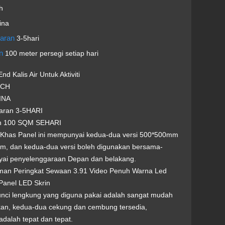
h
ina
taran
3-5hari
an
100 meter persegi setiap hari
nd Kalis Air Untuk Aktiviti
ECH
INA
aran 3-5HARI
an 100 SQM SEHARI
 Khas Panel ini mempunyai kedua-dua versi 500*500mm
, dan kedua-dua versi boleh digunakan bersama-
ai penyelenggaraan Depan dan belakang.
man Peringkat Sewaan 3.91 Video Penuh Warna Led
Panel LED Skrin
Kunci lengkung yang diguna pakai adalah sangat mudah
ikan, kedua-dua cekung dan cembung tersedia,
dalah tepat dan tepat.