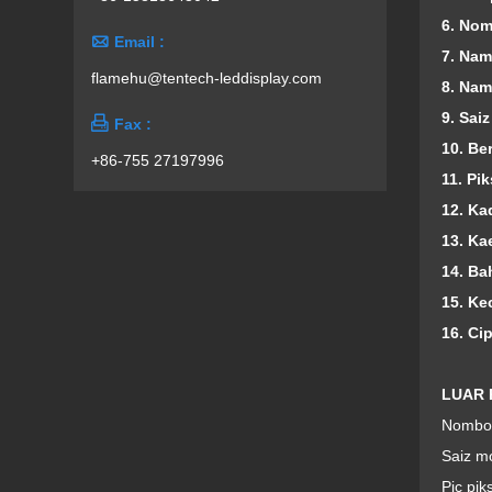
6. Nom

Email :
7. Na
flamehu@tentech-leddisplay.com
8. Nam
9. Sai

Fax :
10. Be
+86-755 27197996
11. Pik
1
2. Ka
13. K
14. Ba
15. Ke
16. Ci
LUAR
Nombor
Saiz m
Pic pik