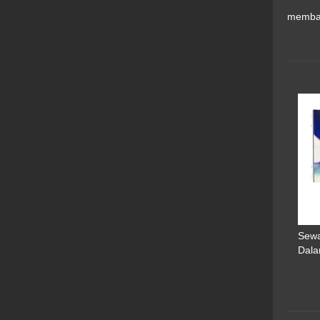
membay
Sewa
Dal