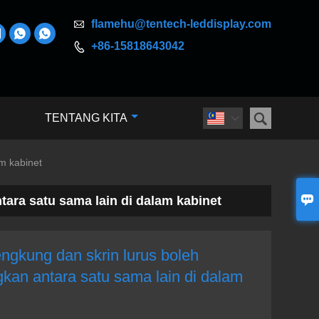

flamehu@tentech-leddisplay.com



+86-15818643042


TENTANG KITA

m kabinet

ara satu sama lain di dalam kabinet
ngkung dan skrin lurus boleh
kan antara satu sama lain di dalam