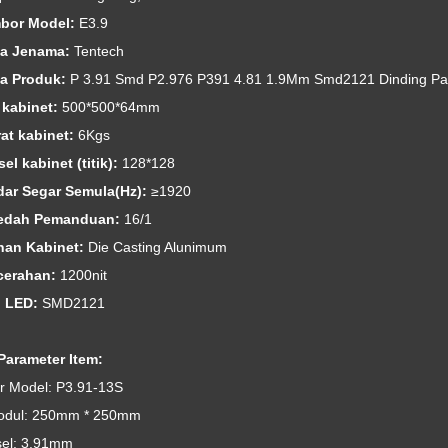
bor Model:
E3.9
ma Jenama:
Tentech
a Produk:
P 3.91 Smd P2.976 P391 4.81 1.9Mm Smd2121 Dinding Pa
z kabinet:
500*500*64mm
rat kabinet:
6Kgs
sel kabinet (titik):
128*128
dar Segar Semula(Hz):
≥1920
aedah Pemanduan:
16/1
han Kabinet:
Die Casting Alunimum
cerahan:
1200nit
p LED:
SMD2121
Parameter Item:
 Model: P3.91-13S
odul: 250mm * 250mm
sel: 3.91mm