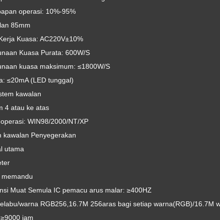
apan operasi: 10%-95%
lan 85mm
 Kerja Kuasa: AC220V±10%
naan Kuasa Purata: 600W/S
naan kuasa maksimum: ≤1800W/S
: ≤20mA (LED tunggal)
stem kawalan
m 4 atau ke atas
 operasi: WIN98/2000/NT/XP
 kawalan Penyegerakan
al utama
ter
i memandu
nsi Muat Semula IC pemacu arus malar: ≥400HZ
kelabu/warna RGB256,16.7M 256aras bagi setiap warna(RGB)/16.7M 
≥9000 jam