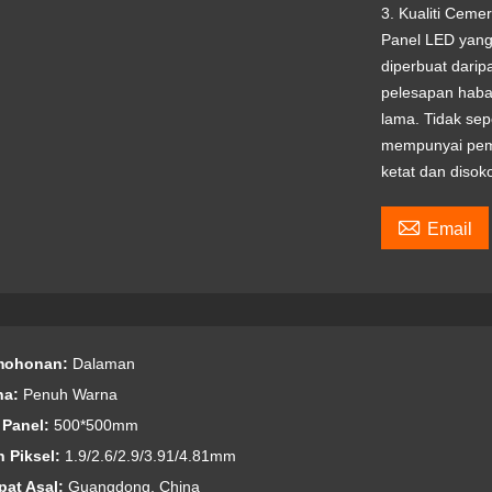
3. Kualiti Cemer
Panel LED yang 
diperbuat dari
pelesapan haba
lama. Tidak sep
mempunyai pemi
ketat dan disok

Email
mohonan:
Dalaman
na:
Penuh Warna
z Panel:
500*500mm
h Piksel:
1.9/2.6/2.9/3.91/4.81mm
pat Asal:
Guangdong, China