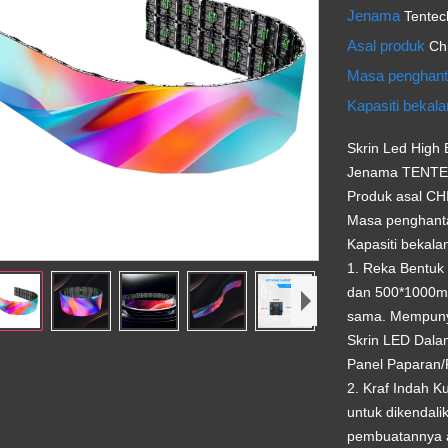
Jenama
Tentec
Asal produk
Ch
Masa penghan
Kapasiti bekal
Skrin Led High E
Jenama TENT
Produk asal CH
Masa penghant
Kapasiti bekal
1. Reka Bentuk
dan 500*1000mm
sama. Mempuny
Skrin LED Dala
Panel Paparan/
2. Kraf Indah 
untuk dikendal
pembuatannya a