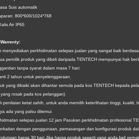
uasa Suis automatik
paran: 800*600/1024*768
alis Air IP65
 Warrenty:
h menyediakan perkhidmatan selepas jualan yang sangat baik berdasa
ua pemilik produk yang dibeli daripada TENTECH mempunyai hak beri
ggantian tanpa syarat dalam masa 7 hari.
anti 2 tahun untuk penyelenggaraan.
duk yang dibaiki akan dihantar semula pada kos TENTECH kepada pela
 yang rosak pada kos pelanggan).
 penilaian ketat sahih, untuk anda memilih keterlihatan tinggi, kualiti
ya ada yang palsu ditemui.
khidmatan selepas jualan 12 jam Pasukan perkhidmatan profesional T
erkaitan dengan penggunaan, pemasangan dan konfigurasi produk da
lindungan harga 30 hari Jika harga produk seperti yang anda beli se