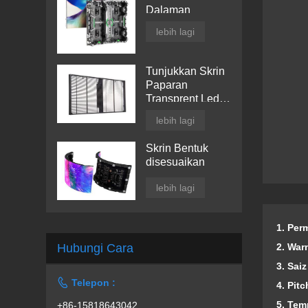
Dalaman
lebih lagi
Tunjukkan Skrin
Paparan
Transprent Led
Tingkap
lebih lagi
Skrin Bentuk
disesuaikan
lebih lagi
1. Per
2. War
Hubungi Cara
3. Sai

Telepon :
4. Pitc
5. Tem
+86-15818643042