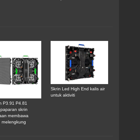
Skrin Led High End kalis air
untuk aktiviti
 P3.91 P4.81
 paparan skrin
aan membawa
n melengkung