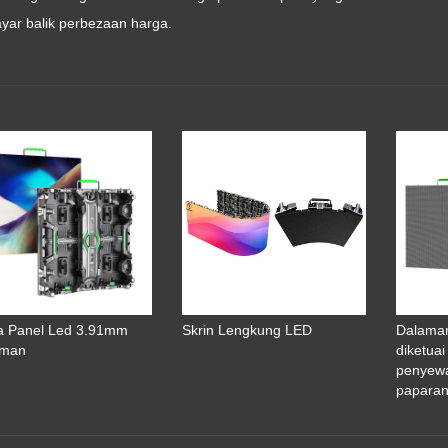
ar balik perbezaan harga.
 Panel Led 3.91mm
Skrin Lengkung LED
Dalaman
aman
diketuai
penyew
papara