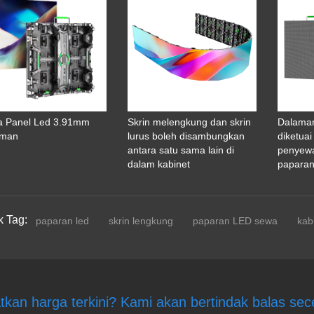
 Panel Led 3.91mm
Skrin melengkung dan skrin
Dalaman
aman
lurus boleh disambungkan
diketuai
antara satu sama lain di
penyew
dalam kabinet
papara
k Tag:
paparan led
skrin lengkung
paparan LED sewa
kab
tkan harga terkini? Kami akan bertindak balas se