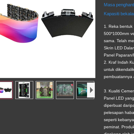
Masa penghan
Kapasiti bekal
1. Reka bentuk
500*1000mm ver
sama. Telah me
Skrin LED Dala
Panel Paparan/
2. Kraf Indah 
untuk dikendal
pembuatannya a
3. Kualiti Ceme
Panel LED yang 
diperbuat dari
pelesapan haba,
seperti kebanya
peminat. Produk