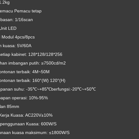
1.2kg
pemacu Pemacu tetap
basan: 1/16scan
Unit LED
i Modul 4pcs/8pcs
n kuasa: 5V/60A
setiap kabinet: 128*128/128*256
han imbangan putih: ≥7500cd/m2
tontonan terbaik: 4M~50M
ontonan terbaik: 160°(W) 120°(H)
mpanan suhu: -35℃~+85℃berfungsi:-20℃~+50℃
apan operasi: 10%-95%
lan 85mm
 Kerja Kuasa: AC220V±10%
 penggunaan Kuasa: 600W/S
naan kuasa maksimum: ≤1800W/S