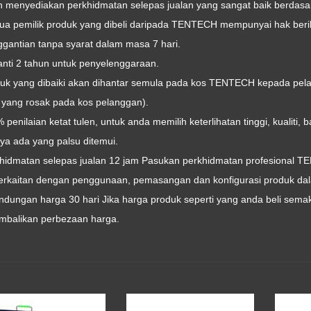
h menyediakan perkhidmatan selepas jualan yang sangat baik berdasa
ua pemilik produk yang dibeli daripada TENTECH mempunyai hak beri
ggantian tanpa syarat dalam masa 7 hari.
anti 2 tahun untuk penyelenggaraan.
duk yang dibaiki akan dihantar semula pada kos TENTECH kepada pela
 yang rosak pada kos pelanggan).
 penilaian ketat tulen, untuk anda memilih keterlihatan tinggi, kualiti,
ya ada yang palsu ditemui.
khidmatan selepas jualan 12 jam Pasukan perkhidmatan profesional T
erkaitan dengan penggunaan, pemasangan dan konfigurasi produk da
lindungan harga 30 hari Jika harga produk seperti yang anda beli se
balikan perbezaan harga.