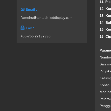
11. Pik
1
2. Ka

Email :
13. K
flamehu@tentech-leddisplay.com
14. Ba

Fax :
15. Ke
+86-755 27197996
16. Ci
Parame
Nombor
Saiz m
Pic pik
Ketump
Konfig
Mod pa
Pelerai
Penggu