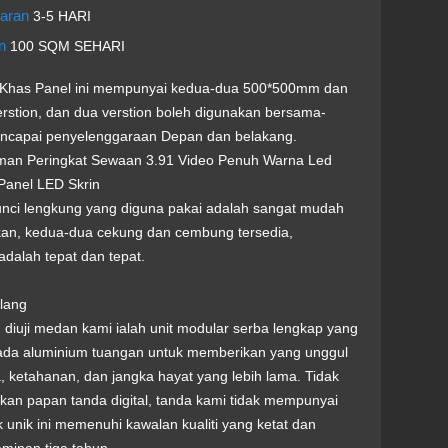
taran
3-5 HARI
an
100 SQM SEHARI
 Khas Panel ini mempunyai kedua-dua 500*500mm dan
stion, dan dua verstion boleh digunakan bersama-
ncapai penyelenggaraan Depan dan belakang.
man Peringkat Sewaan 3.91 Video Penuh Warna Led
Panel LED Skrin
Kunci lengkung yang diguna pakai adalah sangat mudah
ikan, kedua-dua cekung dan cembung tersedia,
dalah tepat dan tepat.
rlang
diuji medan kami ialah unit modular serba lengkap yang
pada aluminium tuangan untuk memberikan yang unggul
 ketahanan, dan jangka hayat yang lebih lama. Tidak
kan papan tanda digital, tanda kami tidak mempunyai
 unik ini memenuhi kawalan kualiti yang ketat dan