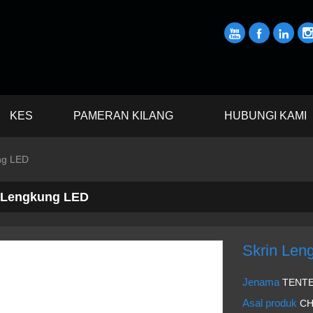



KES
PAMERAN KILANG
HUBUNGI KAMI
ng LED
 Lengkung LED
Skrin Len
Jenama
TENT
Asal produk
CH