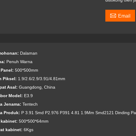
disokong oleh j

Email
mohonan:
Dalaman
na:
Penuh Warna
z Panel:
500*500mm
h Piksel:
1.9/2.6/2.9/3.91/4.81mm
pat Asal:
Guangdong, China
bor Model:
E3.9
ma Jenama:
Tentech
a Produk:
P 3.91 Smd P2.976 P391 4.81 1.9Mm Smd2121 Dinding Pa
z kabinet:
500*500*64mm
rat kabinet:
6Kgs