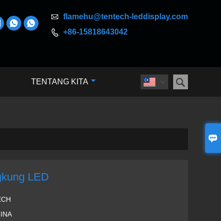

flamehu@tentech-leddisplay.com



+86-15818643042


TENTANG KITA


gkung LED
ECH
INA