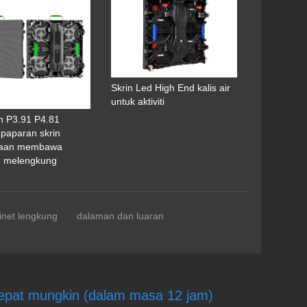
Skrin Led High End kalis air
untuk aktiviti
 P3.91 P4.81
 paparan skrin
aan membawa
n melengkung
inet lengkung
dalaman dan luaran
cepat mungkin (dalam masa 12 jam)