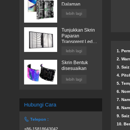
Dalaman
lebih lagi
Tunjukkan Skrin
Paparan
Transprent Led
Tingkap
1. Per
lebih lagi
2. War
Skrin Bentuk
3. Sai
disesuaikan
4. Pitc
lebih lagi
5. Tem
6. Nom
7. Na
Hubungi Cara
8. Nam
9. Sai

Telepon :
10. Be
+86-15818643042