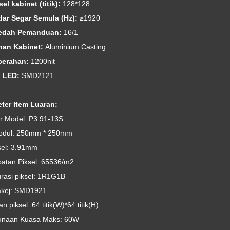
sel kabinet (titik):
128*128
dar Segar Semula (Hz):
≥1920
aedah Pemanduan:
16/1
han Kabinet:
Aluminium Casting
cerahan:
1200nit
p LED:
SMD2121
ter Item Luaran:
 Model: P3.91-13S
odul: 250mm * 250mm
sel: 3.91mm
atan Piksel: 65536/m2
urasi piksel: 1R1G1B
kej: SMD1921
an piksel: 64 titik(W)*64 titik(H)
naan Kuasa Maks: 60W