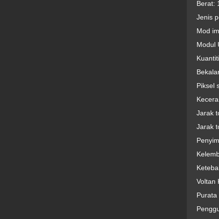
Berat: 
Jenis 
Mod im
Modul 
Kuantit
Bekala
Piksel 
Kecera
Jarak 
Jarak t
Penyi
Kelemb
Keteba
Voltan
Purata
Penggu