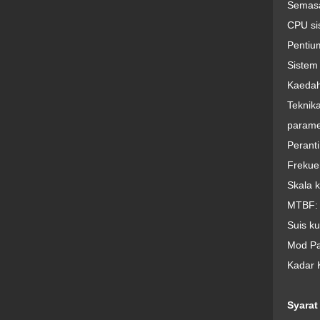
Semasa
CPU si
Pentiu
Sistem
Kaedah
Teknik
parame
Perant
Frekue
Skala 
MTBF: 
Suis k
Mod Pa
Kadar K
Syarat