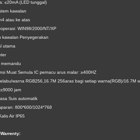
: ≤20mA (LED tunggal)
stem kawalan
m4 atau ke atas
 operasi: WIN98/2000/NT/XP
 kawalan Penyegerakan
al utama
ter
i memandu
nsi Muat Semula IC pemacu arus malar: ≥400HZ
kelabu/warna RGB256,16.7M 256aras bagi setiap warna(RGB)/16.7M 
≥9000 jam
uasa Suis automatik
paran: 800*600/1024*768
alis Air IP65
 Warrenty: