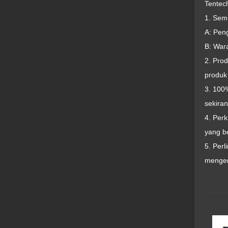
Tentec
1. Sem
A: Pen
B: War
2. Pro
produk
3. 100%
sekiran
4. Per
yang b
5. Per
mengem