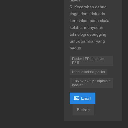
dijaga.
5. Kecerahan debug
tinggi dan tidak ada
kerosakan pada skala
kelabu, menyedari
teknologi debugging
untuk gambar yang
bagus.
Poster LED dalaman
P2.5
kedai diketuai iposter
1.86 p2 p2.5 p3 dipimpin
iposter

Email
Butiran