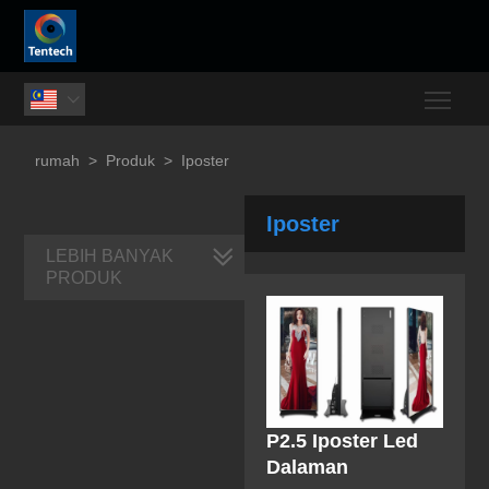
Togg

rumah
>
Produk
>
Iposter
Iposter
LEBIH BANYAK
PRODUK
P2.5 Iposter Led
Dalaman