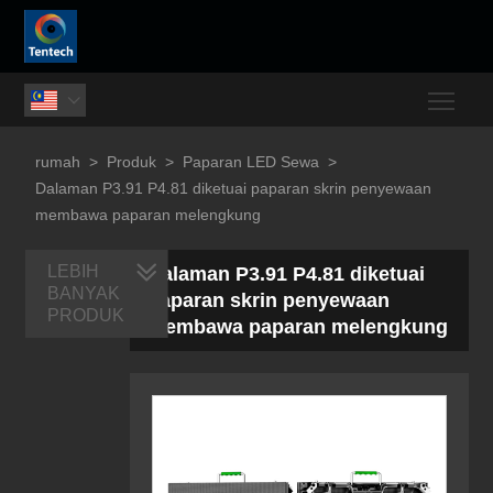
Togg

rumah
>
Produk
>
Paparan LED Sewa
>
Dalaman P3.91 P4.81 diketuai paparan skrin penyewaan
membawa paparan melengkung
LEBIH
Dalaman P3.91 P4.81 diketuai
BANYAK
paparan skrin penyewaan
PRODUK
membawa paparan melengkung