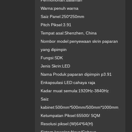
Permohonan:
dalaman
Warna:
penuh warna
Saiz Panel:
250*250mm
Pitch Piksel:
3.91
Tempat asal:
Shenzhen, China
Nombor model:
penyewaan skrin paparan
yang dipimpin
Fungsi:
SDK
Jenis Skrin:
LED
Nama Produk:
paparan dipimpin p3.91
Enkapsulasi LED:
cahaya raja
Kadar muat semula:
1920Hz-3840Hz
Saiz
kabinet:
500mm*500mm/500mm*1000mm
Ketumpatan Piksel:
65500/ SQM
Resolusi piksel:
(W)64*64(H)