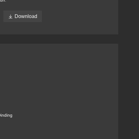
hun.

Download
inding