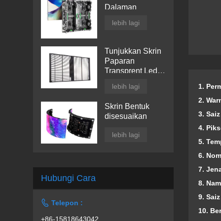
Dalaman
lebih lagi
Tunjukkan Skrin
Paparan
Transprent Led
Tingkap
1. Per
lebih lagi
2. War
Skrin Bentuk
3. Sai
disesuaikan
4. Piks
lebih lagi
5. Tem
6. Nom
7. Jen
Hubungi Cara
8. Nam
9. Sai

Telepon :
10. Be
+86-15818643042