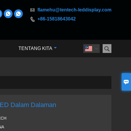

flamehu@tentech-leddisplay.com



+86-15818643042


TENTANG KITA


LED Dalam Dalaman
ECH
NA