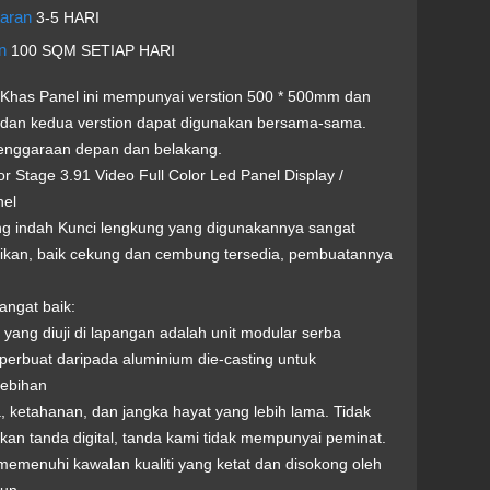
taran
3-5 HARI
an
100 SQM SETIAP HARI
 Khas Panel ini mempunyai verstion 500 * 500mm dan
dan kedua verstion dapat digunakan bersama-sama.
lenggaraan depan dan belakang.
 Stage 3.91 Video Full Color Led Panel Display /
nel
ang indah Kunci lengkung yang digunakannya sangat
ikan, baik cekung dan cembung tersedia, pembuatannya
sangat baik:
yang diuji di lapangan adalah unit modular serba
perbuat daripada aluminium die-casting untuk
ebihan
 ketahanan, dan jangka hayat yang lebih lama. Tidak
kan tanda digital, tanda kami tidak mempunyai peminat.
 memenuhi kawalan kualiti yang ketat dan disokong oleh