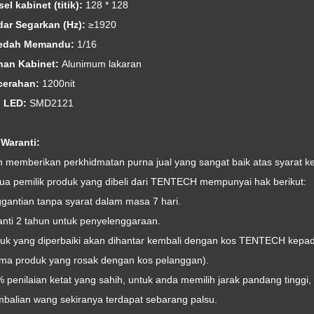
sel kabinet (titik):
128 * 128
dar Segarkan (Hz):
≥1920
aedah Memandu:
1/16
han Kabinet:
Alunimum lakaran
cerahan:
1200nit
p LED:
SMD2121
 Waranti:
h memberikan perkhidmatan purna jual yang sangat baik atas syarat 
ua pemilik produk yang dibeli dari TENTECH mempunyai hak berikut:
gantian tanpa syarat dalam masa 7 hari.
anti 2 tahun untuk penyelenggaraan.
duk yang diperbaiki akan dihantar kembali dengan kos TENTECH kepada
ma produk yang rosak dengan kos pelanggan).
 penilaian ketat yang sahih, untuk anda memilih jarak pandang tinggi, 
balian wang sekiranya terdapat sebarang palsu.