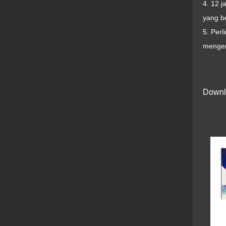
4. 12 
yang b
5. Per
mengem
Downl