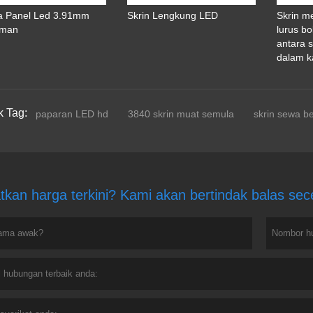
 Panel Led 3.91mm
Skrin Lengkung LED
Skrin m
aman
lurus b
antara s
dalam k
k Tag:
paparan LED hd
3840 skrin muat semula
skrin sewa ber
tkan harga terkini? Kami akan bertindak balas se