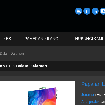



KES
PAMERAN KILANG
HUBUNGI KAMI
 Dalam Dalaman
an LED Dalam Dalaman
Paparan 
Jenama
TENT
Asal produk
CI