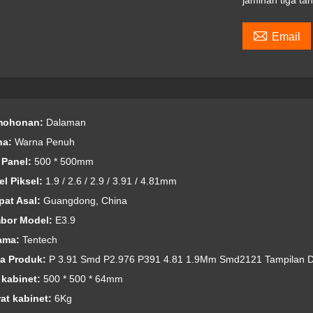
jaminan tiga ta

Email
mohonan:
Dalaman
na:
Warna Penuh
z Panel:
500 * 500mm
el Piksel:
1.9 / 2.6 / 2.9 / 3.91 / 4.81mm
pat Asal:
Guangdong, China
bor Model:
E3.9
ama:
Tentech
a Produk:
P 3.91 Smd P2.976 P391 4.81 1.9Mm Smd2121 Tampilan D
z kabinet:
500 * 500 * 64mm
rat kabinet:
6Kg