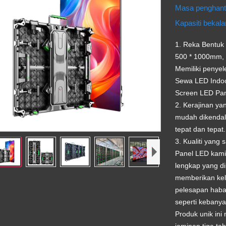
Masa penghan
Kapasiti bekal
1. Reka Bentuk
500 * 1000mm, 
Memiliki penye
Sewa LED Indoor
Screen LED Pa
2. Kerajinan y
mudah dikendal
tepat dan tepat.
3. Kualiti yang 
Panel LED kami 
lengkap yang di
memberikan kel
pelesapan haba,
seperti kebanya
Produk unik ini