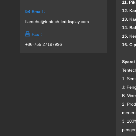
11. Pik
1
2. Ka

Email :
13. K
flamehu@tentech-leddisplay.com
14. Ba

Fax :
15. Ke
+86-755 27197996
16. Ci
Syarat
Tentec
1. Sem
J: Peng
B: War
2. Pro
meneri
3. 100%
pengem