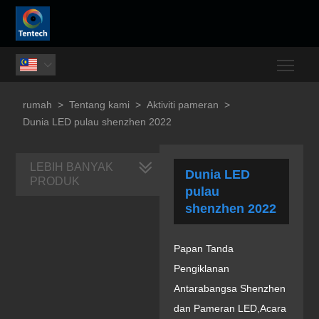
Togg

rumah
>
Tentang kami
>
Aktiviti pameran
>
Dunia LED pulau shenzhen 2022
LEBIH BANYAK
Dunia LED
PRODUK
pulau
shenzhen 2022
Papan Tanda
Pengiklanan
Antarabangsa Shenzhen
dan Pameran LED,
Acara