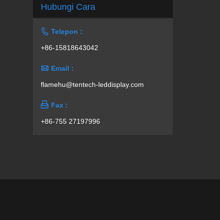
Hubungi Cara

Telepon :
+86-15818643042

Email :
flamehu@tentech-leddisplay.com

Fax :
+86-755 27197996