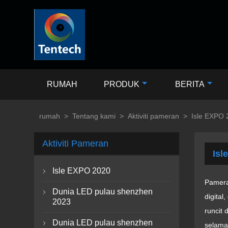
RUMAH
PRODUK
BERITA
rumah
>
Tentang kami
>
Aktiviti pameran
>
Isle EXPO 
Aktiviti Pameran
Isl
Isle EXPO 2020

Pamera
Dunia LED pulau shenzhen

digital
2023
runcit 
Dunia LED pulau shenzhen

selama