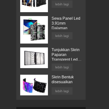
lebih lagi
Sewa Panel Led
3.91mm
Dalaman
lebih lagi
Tunjukkan Skrin
Paparan
Transprent Led
Tingkap
lebih lagi
Skrin Bentuk
disesuaikan
lebih lagi