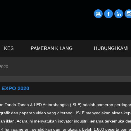



KES
PAMERAN KILANG
HUBUNGI KAMI
2020
e EXPO 2020
n Tanda-Tanda & LED Antarabangsa (ISLE) adalah pameran perdagang
, grafik dan paparan video yang diterangi. ISLE menyediakan akses kep
dan iklan. Acara ini menyatukan inovator industri, jenama terkemuka d
 4 hari pameran, pendidikan dan rangkaian. Lebih 1,800 peserta pa