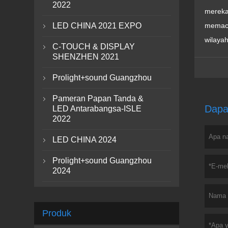
2022
mereka
LED CHINA 2021 EXPO
memacu

wilaya
C-TOUCH & DISPLAY

SHENZHEN 2021
Prolight+sound Guangzhou

Pameran Papan Tanda &

Dapa
LED Antarabangsa-ISLE
2022
LED CHINA 2024

Prolight+sound Guangzhou

2024
Produk