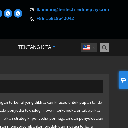

flamehu@tentech-leddisplay.com



+86-15818643042


TENTANG KITA


an terkenal yang dikhaskan khusus untuk papan tanda
ada penyedia teknologi inovatif terkemuka untuk aplikasi
an rakan strategik, penyedia perniagaan dan penyelesaian
meran mempersembahkan produk dan inovasi terbaru